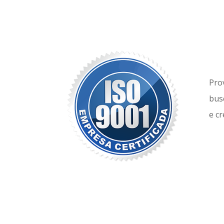
Pro
bus
e c