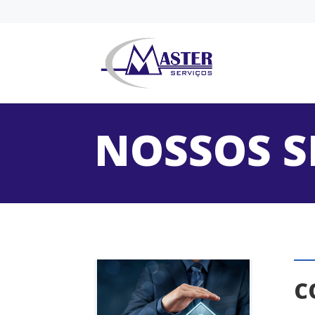
NOSSOS S
C