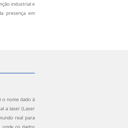
ção industrial e
da presença em
é o nome dado à
l a laser (Laser
 mundo real para
, onde
o
s dados