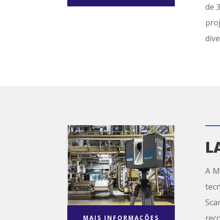
de 
pro
div
L
A M
tec
Sca
rec
MAIS INFORMAÇÕES