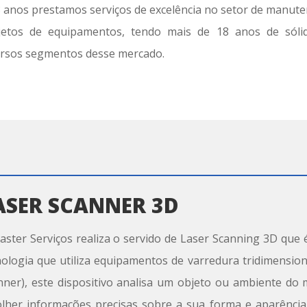
3 anos pres
tamos
serviços de excelência no setor de manuten
jetos de equipamentos
, tendo
mais de 18 anos de sóli
ersos segmentos de
sse
mercado.
ASER SCANNER 3D
aster Serviços realiza o servido de
Laser Scanning 3D
que 
nologia que utiliza equipamentos de varredura tridimensiona
nner)
, e
ste dispositivo analisa um objeto ou ambiente do
olher informações precisas sobre a sua forma e aparência