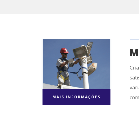
M
Cri
sat
var
com
MAIS INFORMAÇÕES