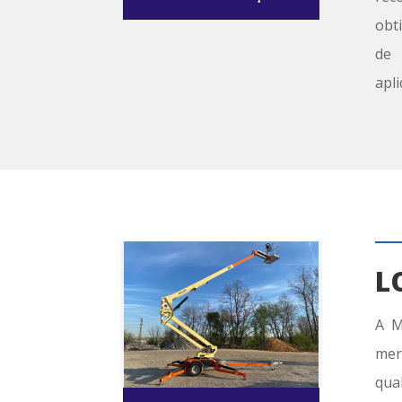
obt
de 
apl
L
A
M
mer
qua