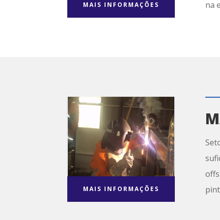
na 
MAIS INFORMAÇÕES
M
Set
suf
off
pin
MAIS INFORMAÇÕES