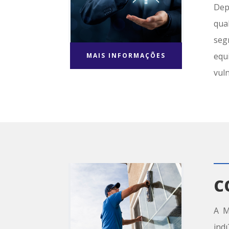
Dep
qua
seg
equ
MAIS INFORMAÇÕES
vul
C
A M
ind