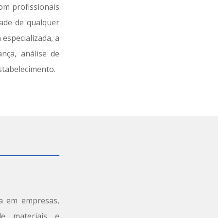
om profissionais
dade de qualquer
especializada, a
nça, análise de
stabelecimento.
za em empresas,
de materiais e