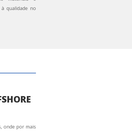
o à qualidade no
FSHORE
s
, onde
por mais